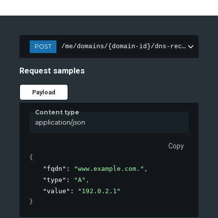
POST
/me/domains/{domain-id}/dns-records
Request samples
Payload
Content type
application/json
Copy
{
"fqdn"
: 
"www.example.com."
,
"type"
: 
"A"
,
"value"
: 
"192.0.2.1"
}