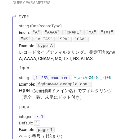
QUERY
PARAMETERS
type
string
(
DnsRecordType
)
Enum
:
"A"
"AAAA"
"CNAME"
"MX"
"TXT"
"NS"
"ALIAS"
"SRV"
"CAA"
Example:
type=A
レコードタイプでフィルタリング。 指定可能な値:
A, AAAA, CNAME, MX, TXT, NS, ALIAS
fqdn
string
[ 1 .. 253 ] characters
^[a-zA-Z0-9._-]+$
Example:
fqdn=www.example.com.
FQDN（完全修飾ドメイン名）でフィルタリング
（完全一致、末尾にドット付き）
page
integer
>= 1
Default:
1
Example:
page=1
ページ番号（1始まり）