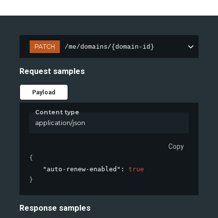
PATCH
/me/domains/{domain-id}
Request samples
Payload
Content type
application/json
Copy
{
"auto-renew-enabled"
: 
true
}
Response samples