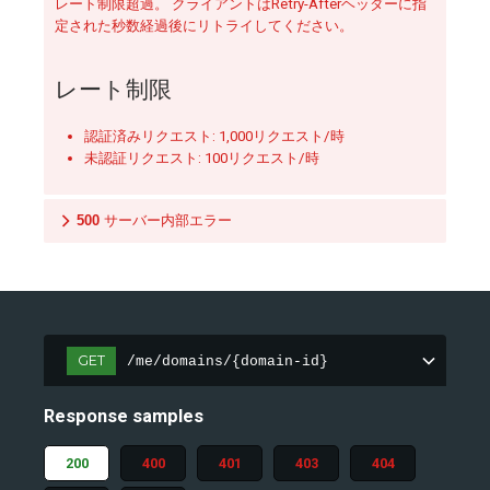
レート制限超過。 クライアントはRetry-Afterヘッダーに指
定された秒数経過後にリトライしてください。
レート制限
認証済みリクエスト: 1,000リクエスト/時
未認証リクエスト: 100リクエスト/時
500
サーバー内部エラー
GET
/me/domains/{domain-id}
Response samples
200
400
401
403
404