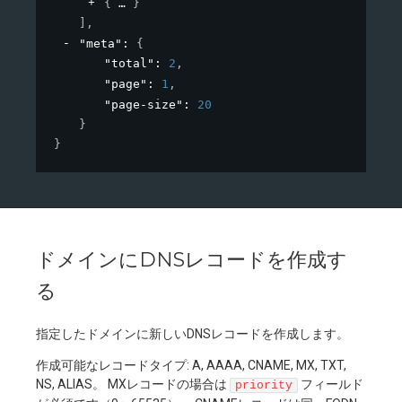
{
}
]
,
"meta"
: 
{
"total"
: 
2
,
"page"
: 
1
,
"page-size"
: 
20
}
}
ドメインにDNSレコードを作成す
る
指定したドメインに新しいDNSレコードを作成します。
作成可能なレコードタイプ: A, AAAA, CNAME, MX, TXT,
NS, ALIAS。 MXレコードの場合は
フィールド
priority