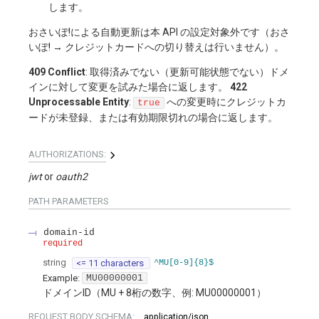
します。
おさいぽ!による自動更新は本 API の設定対象外です（おさ
いぽ! → クレジットカードへの切り替えは行いません）。
409 Conflict
: 取得済みでない（更新可能状態でない）ドメ
インに対して変更を試みた場合に返します。
422
Unprocessable Entity
:
への変更時にクレジットカ
true
ードが未登録、または有効期限切れの場合に返します。
AUTHORIZATIONS:
jwt
oauth2
PATH
PARAMETERS
domain-id
required
string
<= 11 characters
^MU[0-9]{8}$
Example:
MU00000001
ドメインID（MU + 8桁の数字、例: MU00000001）
REQUEST BODY SCHEMA:
application/json