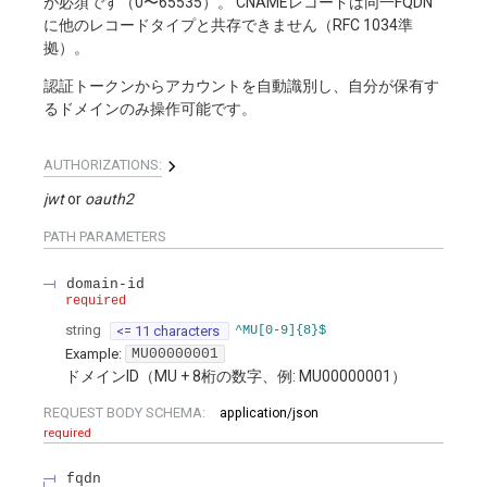
が必須です（0〜65535）。 CNAMEレコードは同一FQDN
に他のレコードタイプと共存できません（RFC 1034準
拠）。
認証トークンからアカウントを自動識別し、自分が保有す
るドメインのみ操作可能です。
AUTHORIZATIONS:
jwt
oauth2
PATH
PARAMETERS
domain-id
required
string
<= 11 characters
^MU[0-9]{8}$
Example:
MU00000001
ドメインID（MU + 8桁の数字、例: MU00000001）
REQUEST BODY SCHEMA:
application/json
required
fqdn