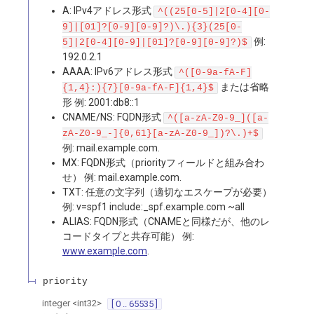
A: IPv4アドレス形式
^((25[0-5]|2[0-4][0-
9]|[01]?[0-9][0-9]?)\.){3}(25[0-
例:
5]|2[0-4][0-9]|[01]?[0-9][0-9]?)$
192.0.2.1
AAAA: IPv6アドレス形式
^([0-9a-fA-F]
または省略
{1,4}:){7}[0-9a-fA-F]{1,4}$
形 例: 2001:db8::1
CNAME/NS: FQDN形式
^([a-zA-Z0-9_]([a-
zA-Z0-9_-]{0,61}[a-zA-Z0-9_])?\.)+$
例: mail.example.com.
MX: FQDN形式（priorityフィールドと組み合わ
せ） 例: mail.example.com.
TXT: 任意の文字列（適切なエスケープが必要）
例: v=spf1 include:_spf.example.com ~all
ALIAS: FQDN形式（CNAMEと同様だが、他のレ
コードタイプと共存可能） 例:
www.example.com
.
priority
integer
<
int32
>
[ 0 .. 65535 ]