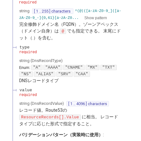
required
string
[ 1 .. 255 ] characters
^(@|([a-zA-Z0-9_]([a-
Show pattern
zA-Z0-9_-]{0,61}[a-zA-Z0...
完全修飾ドメイン名（FQDN）。ゾーンアペックス
（ドメイン自身）は
でも指定できる。 末尾にド
@
ット（.）を含む。
type
required
string
(
DnsRecordType
)
Enum
:
"A"
"AAAA"
"CNAME"
"MX"
"TXT"
"NS"
"ALIAS"
"SRV"
"CAA"
DNSレコードタイプ
value
required
string
(
DnsRecordValue
)
[ 1 .. 4096 ] characters
レコード値。Route53の
に相当。 レコード
ResourceRecords[].Value
タイプに応じた形式で指定すること。
バリデーションパターン（実装時に使用）
: