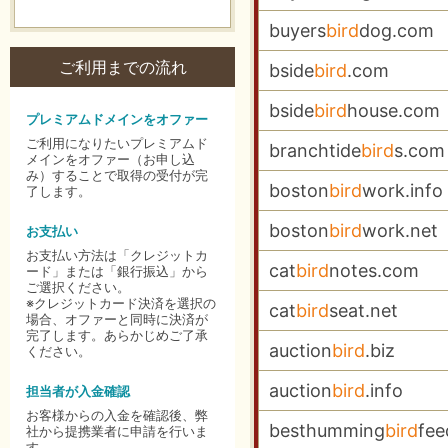
buyers
bird
dog.com
ご利用までの流れ
bside
bird
.com
bside
bird
house.com
プレミアムドメインをオファー
ご利用になりたいプレミアムド
branchtide
bird
s.com
メインをオファー（お申し込
み）することで取得の受付が完
boston
bird
work.info
了します。
boston
bird
work.net
お支払い
お支払い方法は「クレジットカ
cat
bird
notes.com
ード」または「銀行振込」から
ご選択ください。
※クレジットカード決済を選択の
cat
bird
seat.net
場合、オファーと同時に決済が
完了します。あらかじめご了承
auction
bird
.biz
ください。
auction
bird
.info
担当者が入金確認
お客様からの入金を確認後、弊
besthumming
bird
fee
社から提携業者に申請を行いま
す。