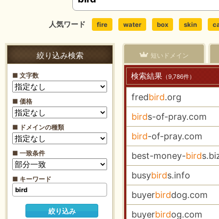
人気ワード
fire
water
box
skin
c
絞り込み検索
短いドメイン
検索結果
■ 文字数
（9,786件）
fred
bird
.org
■ 価格
bird
s-of-pray.com
■ ドメインの種類
bird
-of-pray.com
■ 一致条件
best-money-
bird
s.bi
busy
bird
s.info
■ キーワード
buyer
bird
dog.com
buyer
bird
og.com