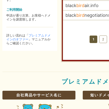
black
bird
air.info
ご利用開始
black
bird
negotiatio
申請が通り次第、お客様へドメ
インを譲渡致します。
詳しい流れは「
プレミアムドメ
インのオファー
」マニュアルか
1
2
らご確認ください。
プレミアムド
自社商品やサービス名に
短いドメ