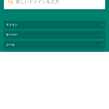
ドメイン
ドメイン取得
サーバー
ドメイン移管
ムームーサーバー
メール
価格一覧
ロリポップ！レンタルサーバー
Google Workspace
セキュリティ
一括取得
ヘテムルレンタルサーバー
ムームーメール
ドメインロック
Webサイト
都道府県型JPドメイン取得
マネージドクラウド
AIホームページ
ビジネス
汎用JPドメイン移管
ムームーサイト
法人向けサイト作成
サポート
属性型JP指定事業者変更
WPホスティング
アフィリエイト向けサイト作成
よくある質問
お知らせ
プレミアムドメイン取得
カラーミーショップ
マニュアル
インフォメーション