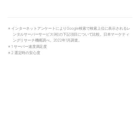
インターネットアンケートによりGoogle検索で検索上位に表示されるレ
ンタルサーバーサービス9社の下記項目について比較。日本マーケティ
ングリサーチ機構調べ。2022年1月調査。
1 サーバー速度満足度
2 選定時の安心度