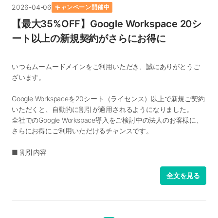
■キャンペーン期間
2026-04-06
キャンペーン開催中
・契約後にBusiness StarterプランからBusiness Standardプラ
2026年7月1日(水)0:00から2026年9月30日(水)23:59
ンまたはBusiness Plusプランにアップグレードした費用はキャ
【最大35%OFF】Google Workspace 20シ
ンペーン対象外です
ート以上の新規契約がさらにお得に
■口座申請期間：お申し込みの当月末日23:59まで
新しく取得するドメインでも、ムームードメインや他社で取得
済みのドメインでも、Google Workspaceをお申し込みいただけ
いつもムームードメインをご利用いただき、誠にありがとうご
ます。
お振込予定：口座申請の翌々月末まで
ざいます。
▽Google Workspaceの専用ページはこちら
Google Workspaceを20シート（ライセンス）以上で新規ご契約
https://muumuu-domain.com/lp/google-workspace
対象プラン：
いただくと、自動的に割引が適用されるようになりました。
・Google Workspace Business Starter
全社でのGoogle Workspace導入をご検討中の法人のお客様に、
・Google Workspace Business Standard
さらにお得にご利用いただけるチャンスです。
・Google Workspace Business Plus
■ 割引内容
・Business Starter：7%OFF
キャッシュバック金額：
・Business Standard：10%OFF
全文を見る
・Business Starterをご利用の場合 → 2,640円
・Business Plus：10%OFF
・Business Standardをご利用の場合 → 5,280円
※現在実施中の25%OFFキャンペーンとの併用が可能です。
・Business Plusをご利用の場合 → 8,250円
■ 25%OFFキャンペーンとの併用時の価格