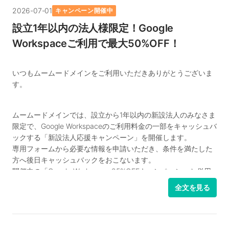
規ご契約いただくと、対象ドメインの取得・更新費用が永続的
2026-07-01
キャンペーン開催中
に無料になる
「ドメインずっと無料」
の対象にもなります。
設立1年以内の法人様限定！Google
なお、20ライセンス以上の新規契約には最大約35%OFFとなる
Workspaceご利用で最大50%OFF！
追加割引も併用可能です。詳細は
こちらのお知らせ
をご確認く
ださい。
いつもムームードメインをご利用いただきありがとうございま
■キャンペーン概要
す。
・実施期間：2026年8月1日（土）0:00 〜 2026年8月31日
（月）23:59まで
ムームードメインでは、設立から1年以内の新設法人のみなさま
・対象：期間中にGoogle Workspace（Business Starter、
限定で、Google Workspaceのご利用料金の一部をキャッシュバ
Business Standard、Business Plus）を新規ご契約いただいた
ックする「新設法人応援キャンペーン」を開催します。
お客様
専用フォームから必要な情報を申請いただき、条件を満たした
・内容：対象期間中の契約で、「Google Workspace」の初年度
方へ後日キャッシュバックをおこないます。
利用料金が通常価格の25%OFF（実質3ヵ月分無料）
開催中の「Google Workspace 25%OFFキャンペーン」と併用
できるため、最大でGoogle Workspaceの新規契約費用が
■キャンペーンの条件、注意事項
全文を見る
50%OFFになる大変お得なキャンペーンです。
・期間中にGoogle Workspaceの新規契約が行われていることが
この機会にぜひGoogle Workspaceの導入をご検討ください。
条件です
・契約後の追加ライセンス費用は通常価格となります