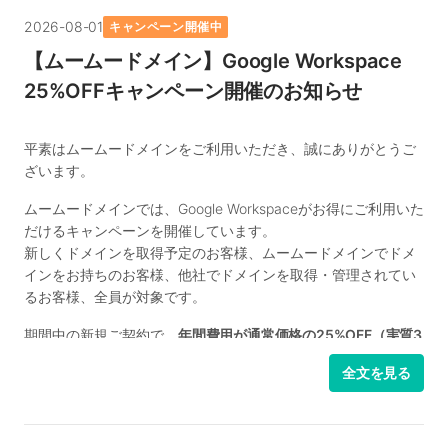
2026-08-01
キャンペーン開催中
【ムームードメイン】Google Workspace
25%OFFキャンペーン開催のお知らせ
平素はムームードメインをご利用いただき、誠にありがとうご
ざいます。
ムームードメインでは、Google Workspaceがお得にご利用いた
だけるキャンペーンを開催しています。
新しくドメインを取得予定のお客様、ムームードメインでドメ
インをお持ちのお客様、他社でドメインを取得・管理されてい
るお客様、全員が対象です。
期間中の新規ご契約で、
年間費用が通常価格の25%OFF（実質3
ヵ月分無料）
でご利用いただけます。
全文を見る
GoogleのAI「Gemini」やGoogleの各種ツールと連携でき、実務
で活躍するBusiness Standardプランがおすすめです。
また、Business Standard以上のプランをドメインと同時に新