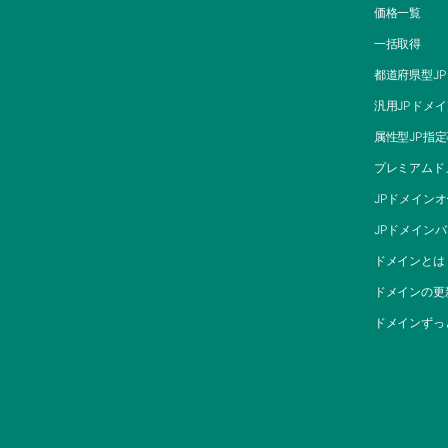
価格一覧
一括取得
都道府県型J
汎用JPドメ
属性型JP指
プレミアムド
JPドメイン
JPドメイン
ドメインとは
ドメインの更
ドメインずっ