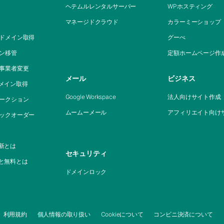
ヘテムルレンタルサーバー
WPホスティング
マネージドクラウド
カラーミーショップ
Pドメイン取得
グーぺ
イン移管
定額ホームページ作
定事業者変更
メール
ビジネス
メイン取得
Google Workspace
法人向けサイト作成
オークション
ムームーメール
アフィリエイト向け
バックオーダー
新とは
セキュリティ
と無料とは
ドメインロック
利用規約
個人情報の取り扱い
Cookieについて
コンビニ決済について