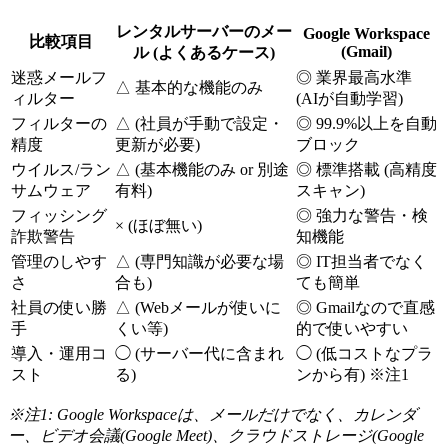
レンタルサーバーのメー
Google Workspace
比較項目
(Gmail)
ル (よくあるケース)
迷惑メールフ
◎ 業界最高水準
△ 基本的な機能のみ
ィルター
(AIが自動学習)
フィルターの
△ (社員が手動で設定・
◎ 99.9%以上を自動
精度
更新が必要)
ブロック
ウイルス/ラン
△ (基本機能のみ or 別途
◎ 標準搭載 (高精度
サムウェア
有料)
スキャン)
フィッシング
◎ 強力な警告・検
× (ほぼ無い)
詐欺警告
知機能
管理のしやす
△ (専門知識が必要な場
◎ IT担当者でなく
さ
合も)
ても簡単
社員の使い勝
△ (Webメールが使いに
◎ Gmailなので直感
手
くい等)
的で使いやすい
導入・運用コ
◯ (サーバー代に含まれ
◯ (低コストなプラ
スト
る)
ンから有) ※注1
※注1: Google Workspaceは、メールだけでなく、カレンダ
ー、ビデオ会議(Google Meet)、クラウドストレージ(Google