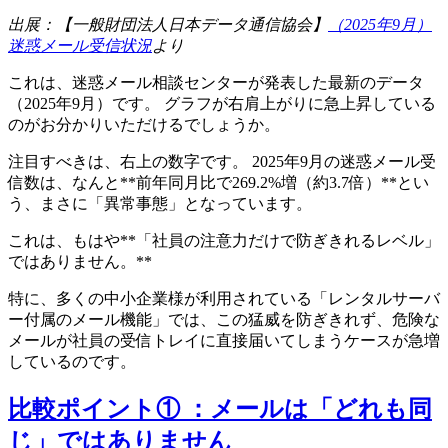
出展：【一般財団法人日本データ通信協会】
（2025年9月）
迷惑メール受信状況
より
これは、迷惑メール相談センターが発表した最新のデータ
（2025年9月）です。 グラフが右肩上がりに急上昇している
のがお分かりいただけるでしょうか。
注目すべきは、右上の数字です。 2025年9月の迷惑メール受
信数は、なんと**前年同月比で269.2%増（約3.7倍）**とい
う、まさに「異常事態」となっています。
これは、もはや**「社員の注意力だけで防ぎきれるレベル」
ではありません。**
特に、多くの中小企業様が利用されている「レンタルサーバ
ー付属のメール機能」では、この猛威を防ぎきれず、危険な
メールが社員の受信トレイに直接届いてしまうケースが急増
しているのです。
比較ポイント① ：メールは「どれも同
じ」ではありません