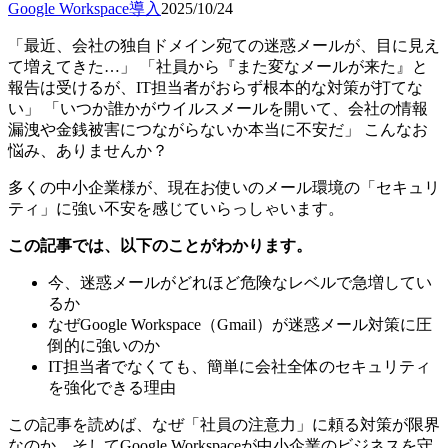
Google Workspace導入
2025/10/24
「最近、会社の独自ドメイン宛ての迷惑メールが、目に見え
て増えてきた…」 「社員から『また変なメールが来た』と
報告は受けるが、IT担当者がおらず根本的な対策が打てな
い」 「いつか誰かがウイルスメールを開いて、会社の情報
漏洩や金銭被害につながらないか本当に不安だ」 こんなお
悩み、ありませんか？
多くの中小企業様が、現在お使いのメール環境の「セキュリ
ティ」に強い不安を感じていらっしゃいます。
この記事では、以下のことがわかります。
今、迷惑メールがどれほど危険なレベルで急増してい
るか
なぜGoogle Workspace（Gmail）が迷惑メール対策に圧
倒的に強いのか
IT担当者でなくても、簡単に会社全体のセキュリティ
を強化できる理由
この記事を読めば、なぜ「社員の注意力」に頼る対策が限界
なのか、そしてGoogle Workspaceが中小企業のビジネスを守