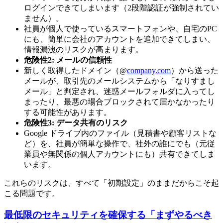
ログインできてしまいます（2段階認証が強制されてい
ません）。
社員が個人で使っているスマートフォンや、自宅のPC
にも、簡単に会社のアカウントを追加できてしまい、
情報漏洩のリスクが高まります。
危険性2: メールの信頼性
新しく取得したドメイン（@
company.com
）から送った
メールが、取引先のメールシステムから「なりすまし
メール」と判定され、迷惑メールフォルダに入ってし
まったり、最悪の場合ブロックされて届かなかったり
する可能性があります。
危険性3: データ共有のリスク
Google ドライブ内のファイル（見積書や顧客リストな
ど）を、社員が簡単な操作で、社外の誰にでも（元従
業員や無関係の個人アカウントにも）共有できてしま
います。
これらのリスクは、すべて「初期設定」のままだからこそ起
こる問題です。
最低限のセキュリティを確保する「まずやるべき