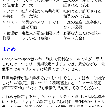
2. メール
なりすまし判定のリス
正規のメールとして認
の信頼性
ク（大）
証される（安心）
3. ファイ
社外の誰にでも共有可
社内または許可された
ル共有
能（危険）
相手のみ（安全）
4. パスワ
簡易なパスワードでも
一定の強度（文字数な
ード
設定可能
ど）が必要
5. 管理者
複数人が最強権限を持
必要な人にだけ権限を
権限
っている（危険）
付与（安全）
まとめ
Google Workspaceは非常に強力で便利なツールですが、導入
しただけ、つまり「初期設定のまま」では、残念ながら「最
低限のセキュリティ」は確保できていません。
IT担当者様が他の業務でお忙しい中でも、まずは今回ご紹介
した5つの設定、特に**「1. 2段階認証」と「2. メール設定
(SPF/DKIM)」**だけでも最優先で見直してみてください。
これらを設定するだけで、セキュリティ・運用レベルは格段
に向上し、「まずこの設定をしておけば、最低限のセキュリ
ティ・メール設定はOK！」という安心感を得ることができ