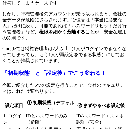
付与してしまうケースです。
しかし、特権管理者のアカウントが乗っ取られると、会社の
全データが危険にさらされます。管理者は「本当に必要な
人」だけに絞り、可能であれば「パスワードリセットだけ行
う管理者」など、
権限を細かく分離する
ことが、安全な運用
の鉄則です。
Googleでは特権管理者は2人以上（1人がログインできなくな
ってしまっても、もう1人が再設定をできる状態）にしてお
くことが推奨されています。
「初期状態」と「設定後」でこう変わる！
今回ご紹介した5つの設定を行うことで、会社のセキュリテ
ィはこれだけ変わります。
① 初期状態（デフォル
設定項目
② まずやるべき設定後
ト）
1. ログイ
IDとパスワードのみ
ID/パスワード＋スマホ
ン
（危険）
認証（安全）