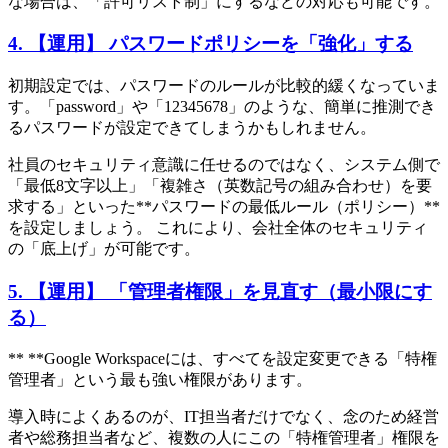
な場合は、「許可リスト制」にするなどの対応も可能です。
4. 【運用】 パスワードポリシーを「強化」する
初期設定では、パスワードのルールが比較的緩くなっていま
す。「password」や「12345678」のような、簡単に推測でき
るパスワードが設定できてしまうかもしれません。
社員のセキュリティ意識に任せるのではなく、システム側で
「最低8文字以上」「複雑さ（英数記号の組み合わせ）を要
求する」といった**パスワードの最低ルール（ポリシー）**
を設定しましょう。 これにより、会社全体のセキュリティ
の「底上げ」が可能です。
5. 【運用】 「管理者権限」を見直す（最小限にす
る）
** **Google Workspaceには、すべてを設定変更できる「特権
管理者」という最も強い権限があります。
導入時によくあるのが、IT担当者だけでなく、念のため経営
者や総務担当者など、複数の人にこの「特権管理者」権限を