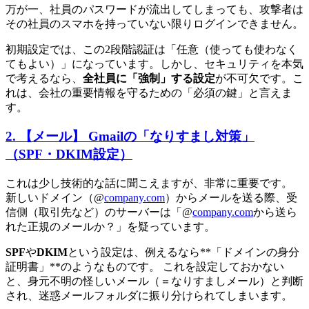
万が一、社員のパスワードが流出してしまっても、攻撃者は
その社員のスマホを持っていない限りログインできません。
初期設定では、この2段階認証は「任意（使っても使わなく
てもよい）」になっています。しかし、セキュリティを本気
で考えるなら、
全社員に「強制」する設定
が不可欠です。こ
れは、会社の重要情報を守るための「必須の鍵」と言えま
す。
2. 【メール】 Gmailの「なりすまし対策」
（SPF・DKIM設定）
これは少し技術的な話に聞こえますが、非常に重要です。
新しいドメイン（@
company.com
）からメールを送る際、受
信側（取引先など）のサーバーは「@
company.com
から送ら
れた正規のメールか？」を疑っています。
SPF
や
DKIM
という設定は、例えるなら**「ドメインの身分
証明書」**のようなものです。 これを設定しておかない
と、身元不明の怪しいメール（＝なりすましメール）と判断
され、迷惑メールフォルダに振り分けられてしまいます。