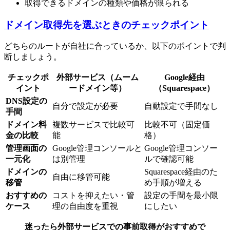
取得できるドメインの種類や価格が限られる
ドメイン取得先を選ぶときのチェックポイント
どちらのルートが自社に合っているか、以下のポイントで判
断しましょう。
チェックポ
外部サービス（ムーム
Google経由
イント
ードメイン等）
（Squarespace）
DNS設定の
自分で設定が必要
自動設定で手間なし
手間
ドメイン料
複数サービスで比較可
比較不可（固定価
金の比較
能
格）
管理画面の
Google管理コンソールと
Google管理コンソー
一元化
は別管理
ルで確認可能
ドメインの
Squarespace経由のた
自由に移管可能
移管
め手順が増える
おすすめの
コストを抑えたい・管
設定の手間を最小限
ケース
理の自由度を重視
にしたい
迷ったら外部サービスでの事前取得がおすすめで