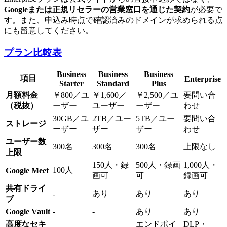
Googleまたは正規リセラーの営業窓口を通じた契約
が必要で
す。また、申込み時点で確認済みのドメインが求められる点
にも留意してください。
プラン比較表
Business
Business
Business
項目
Enterprise
Starter
Standard
Plus
月額料金
￥800／ユ
￥1,600／
￥2,500／ユ
要問い合
（税抜）
ーザー
ユーザー
ーザー
わせ
30GB／ユ
2TB／ユー
5TB／ユー
要問い合
ストレージ
ーザー
ザー
ザー
わせ
ユーザー数
300名
300名
300名
上限なし
上限
150人・録
500人・録画
1,000人・
100人
Google Meet
画可
可
録画可
共有ドライ
あり
あり
あり
-
ブ
Google Vault
-
-
あり
あり
高度なセキ
エンドポイ
DLP・