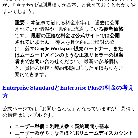
が、Enterpriseは個別見積りが基本、と覚えておくとわかりや
すいでしょう。
重要：
本記事で触れる料金水準は、過去に公開
されていた情報や一般的に流通している
参考価格
です。
最新の正確な料金は公式サイトでは公開
されていません。
導入を具体的にご検討の際
は、必ず
Google Workspace販売パートナー、また
はムームードメインのような正規リセラーの担当
者までお問い合わせ
ください。最新の参考価格
と、貴社の規模・契約形態に応じた見積もりをご
案内できます。
Enterprise StandardとEnterprise Plusの料金の考え
方
公式ページでは「お問い合わせ」となっていますが、見積り
の構造はシンプルです。
ユーザー単価 × 利用人数 × 契約期間
が基本
ユーザー数が多くなるほど
ボリュームディスカウント