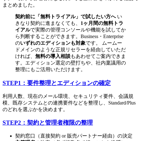
まとめました。
契約前に「無料トライアル」で試したい方へ
い
きなり契約に進まなくても、
1ヶ月間の無料トラ
イアル
で実際の管理コンソールや機能を試してか
ら判断することができます。Business・Enterprise
の
いずれのエディションも対象
です。 ムームー
ドメインのような正規リセラーを経由していただ
ければ、
無料の導入相談
もあわせてご案内できま
す。エディション選定の壁打ちや、社内稟議用の
整理にもご活用いただけます。
STEP1：要件整理とエディションの確定
利用人数、現在のメール環境、セキュリティ要件、会議規
模、既存システムとの連携要件などを整理し、Standard/Plus
のどれを選ぶかを決めます。
STEP2：契約と管理者権限の整理
契約窓口（直接契約 or 販売パートナー経由）の決定