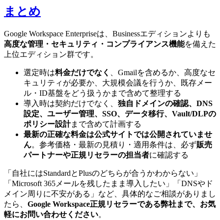
まとめ
Google Workspace Enterpriseは、Businessエディションよりも
高度な管理・セキュリティ・コンプライアンス機能
を備えた
上位エディション群です。
選定時は
料金だけでなく
、Gmailを含めるか、高度なセ
キュリティが必要か、大規模会議を行うか、既存メー
ル・ID基盤をどう扱うかまで含めて整理する
導入時は契約だけでなく、
独自ドメインの確認、DNS
設定、ユーザー管理、SSO、データ移行、Vault/DLPの
ポリシー設計
まで含めて計画する
最新の正確な料金は公式サイトでは公開されていませ
ん
。参考価格・最新の見積り・適用条件は、必ず
販売
パートナーや正規リセラーの担当者
に確認する
「自社にはStandardとPlusのどちらが合うかわからない」
「Microsoft 365メールを残したまま導入したい」「DNSやド
メイン周りに不安がある」など、具体的なご相談がありまし
たら、
Google Workspace正規リセラーである弊社まで、お気
軽にお問い合わせください
。