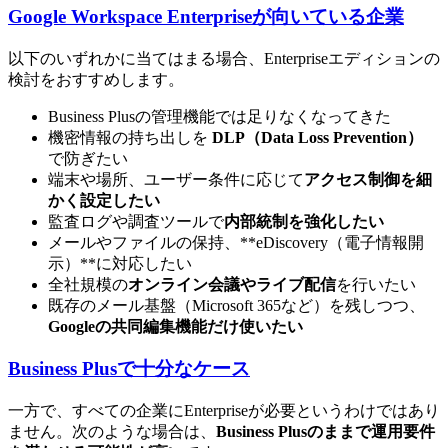
Google Workspace Enterpriseが向いている企業
以下のいずれかに当てはまる場合、Enterpriseエディションの
検討をおすすめします。
Business Plusの管理機能では足りなくなってきた
機密情報の持ち出しを
DLP（Data Loss Prevention）
で防ぎたい
端末や場所、ユーザー条件に応じて
アクセス制御を細
かく設定したい
監査ログや調査ツールで
内部統制を強化したい
メールやファイルの保持、**eDiscovery（電子情報開
示）**に対応したい
全社規模の
オンライン会議やライブ配信
を行いたい
既存のメール基盤（Microsoft 365など）を残しつつ、
Googleの共同編集機能だけ使いたい
Business Plusで十分なケース
一方で、すべての企業にEnterpriseが必要というわけではあり
ません。次のような場合は、
Business Plusのままで運用要件