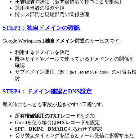
主管理者
の決定（必ず複数名で持つことを推奨）
運用担当者の役割分担
情シス部門と現場部門の関係整理
STEP3：独自ドメインの確認
Google Workspaceは
独自ドメイン前提
のサービスです。
利用するドメインを決定
既存サイトやメールで使っているドメインとの関係を
確認
サブドメイン運用（例：
）の可否も検
gws.example.com
討
STEP4：ドメイン確認とDNS設定
導入時にもっとも事故が起きやすい工程です。
所有権確認用のTXTレコード
を追加
Gmailを使う場合は
MXレコード
を設定
SPF、DKIM、DMARC
もあわせて確認
切り替えタイミングを誤るとメール受信に影響するた