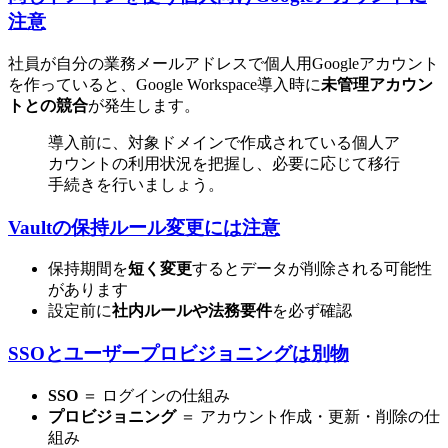
注意
社員が自分の業務メールアドレスで個人用Googleアカウント
を作っていると、Google Workspace導入時に
未管理アカウン
トとの競合
が発生します。
導入前に、対象ドメインで作成されている個人ア
カウントの利用状況を把握し、必要に応じて移行
手続きを行いましょう。
Vaultの保持ルール変更には注意
保持期間を
短く変更
するとデータが削除される可能性
があります
設定前に
社内ルールや法務要件
を必ず確認
SSOとユーザープロビジョニングは別物
SSO
＝ ログインの仕組み
プロビジョニング
＝ アカウント作成・更新・削除の仕
組み