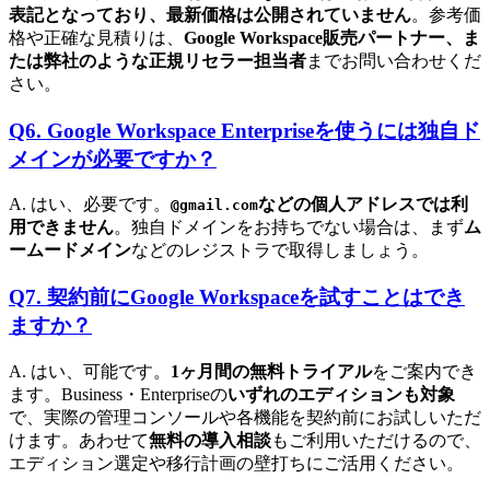
表記となっており、最新価格は公開されていません
。参考価
格や正確な見積りは、
Google Workspace販売パートナー、ま
たは弊社のような正規リセラー担当者
までお問い合わせくだ
さい。
Q6. Google Workspace Enterpriseを使うには独自ド
メインが必要ですか？
A. はい、必要です。
などの個人アドレスでは利
@gmail.com
用できません
。独自ドメインをお持ちでない場合は、まず
ム
ームードメイン
などのレジストラで取得しましょう。
Q7. 契約前にGoogle Workspaceを試すことはでき
ますか？
A. はい、可能です。
1ヶ月間の無料トライアル
をご案内でき
ます。Business・Enterpriseの
いずれのエディションも対象
で、実際の管理コンソールや各機能を契約前にお試しいただ
けます。あわせて
無料の導入相談
もご利用いただけるので、
エディション選定や移行計画の壁打ちにご活用ください。