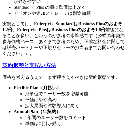
が効きやすい
Standard ＜ Plus の順に単価は上がる
アドオンや追加ストレージは別途加算
実勢としては、
Enterprise StandardはBusiness Plusのおよそ
1.2倍、Enterprise PlusはBusiness Plusのおよそ1.6倍
前後にな
ることが多い、というのが参考の水準感です（公式の年契約
参考価格ベース。あくまで参考のため、正確な料金に関して
は販売パートナーや正規リセラーの担当者までお問い合わせ
ください。）。
契約形態と支払い方法
価格を考えるうえで、まず押さえるべきは契約形態です。
Flexible Plan（月払い）
月単位でユーザー数を増減可能
単価はやや高め
拡大局面や試験導入に向く
Annual Plan（年契約）
1年間のユーザー数をコミット
単価は割引が効く