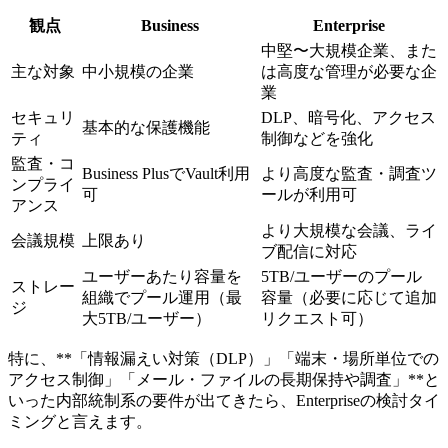
観点
Business
Enterprise
中堅〜大規模企業、また
主な対象
中小規模の企業
は高度な管理が必要な企
業
セキュリ
DLP、暗号化、アクセス
基本的な保護機能
ティ
制御などを強化
監査・コ
Business PlusでVault利用
より高度な監査・調査ツ
ンプライ
可
ールが利用可
アンス
より大規模な会議、ライ
会議規模
上限あり
ブ配信に対応
ユーザーあたり容量を
5TB/ユーザーのプール
ストレー
組織でプール運用（最
容量（必要に応じて追加
ジ
大5TB/ユーザー）
リクエスト可）
特に、**「情報漏えい対策（DLP）」「端末・場所単位での
アクセス制御」「メール・ファイルの長期保持や調査」**と
いった内部統制系の要件が出てきたら、Enterpriseの検討タイ
ミングと言えます。