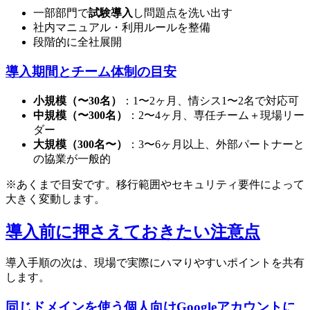
一部部門で
試験導入
し問題点を洗い出す
社内マニュアル・利用ルールを整備
段階的に全社展開
導入期間とチーム体制の目安
小規模（〜30名）
：1〜2ヶ月、情シス1〜2名で対応可
中規模（〜300名）
：2〜4ヶ月、専任チーム＋現場リー
ダー
大規模（300名〜）
：3〜6ヶ月以上、外部パートナーと
の協業が一般的
※あくまで目安です。移行範囲やセキュリティ要件によって
大きく変動します。
導入前に押さえておきたい注意点
導入手順の次は、現場で実際にハマりやすいポイントを共有
します。
同じドメインを使う個人向けGoogleアカウントに