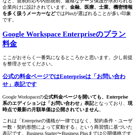
など、規制対応や内部統制、厳格なデータ保護が求められる
企業向けに設計されています。
金融、医療、士業、機密情報
を多く扱うメーカーなど
ではPlusが選ばれることが多い印象
です。
Google Workspace Enterpriseのプラン
料金
ここがおそらく一番気になるところかと思います。少し前提
を整理させてください。
公式の料金ページではEnterpriseは「お問い合わ
せ」表記です
Google Workspaceの
公式料金ページを開いても、Enterprise
系のエディションは「お問い合わせ」表記
となっており、
現
時点で最新の月額単価は公開されていません
。
これは「Enterpriseの価格が一律ではなく、契約条件・ユーザ
ー数・契約形態によって変動する」という商習慣に基づいた
表記です。Business Starter〜Business Plusまでは公開価格です