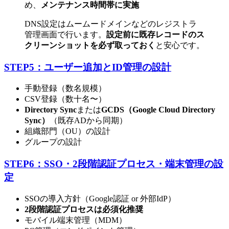
め、
メンテナンス時間帯に実施
DNS設定はムームードメインなどのレジストラ
管理画面で行います。
設定前に既存レコードのス
クリーンショットを必ず取っておく
と安心です。
STEP5：ユーザー追加とID管理の設計
手動登録（数名規模）
CSV登録（数十名〜）
Directory Sync
または
GCDS（Google Cloud Directory
Sync）
（既存ADから同期）
組織部門（OU）の設計
グループの設計
STEP6：SSO・2段階認証プロセス・端末管理の設
定
SSOの導入方針（Google認証 or 外部IdP）
2段階認証プロセスは必須化推奨
モバイル端末管理（MDM）