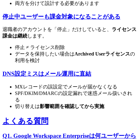
両方を分けて設計する必要があります
停止中ユーザーも課金対象になることがある
退職者のアカウントを「停止」だけしていると、
ライセンス
課金は継続
します。
停止 ≠ ライセンス削除
データを保持したい場合は
Archived Userライセンス
の
利用を検討
DNS設定ミスはメール運用に直結
MXレコードの誤設定でメールが届かなくなる
SPF/DKIM/DMARCの設定漏れで迷惑メール扱いされ
る
切り替えは
影響範囲を確認してから実施
よくある質問
Q1. Google Workspace Enterpriseは何ユーザーから