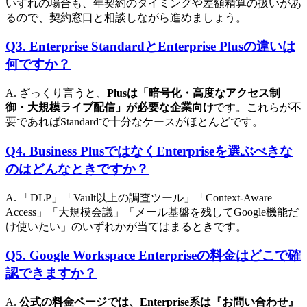
いずれの場合も、年契約のタイミングや差額精算の扱いがあ
るので、契約窓口と相談しながら進めましょう。
Q3. Enterprise StandardとEnterprise Plusの違いは
何ですか？
A. ざっくり言うと、
Plusは「暗号化・高度なアクセス制
御・大規模ライブ配信」が必要な企業向け
です。これらが不
要であればStandardで十分なケースがほとんどです。
Q4. Business PlusではなくEnterpriseを選ぶべきな
のはどんなときですか？
A. 「DLP」「Vault以上の調査ツール」「Context-Aware
Access」「大規模会議」「メール基盤を残してGoogle機能だ
け使いたい」のいずれかが当てはまるときです。
Q5. Google Workspace Enterpriseの料金はどこで確
認できますか？
A.
公式の料金ページでは、Enterprise系は『お問い合わせ』