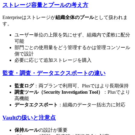
ストレージ容量とプールの考え方
Enterpriseはストレージが
組織全体のプール
として扱われま
す。
ユーザー単位の上限を気にせず、組織内で柔軟に配分
可能
部門ごとの使用量をどう管理するかは管理コンソール
側で設計
必要に応じて追加ストレージを購入
監査・調査・データエクスポートの違い
監査ログ
：両プランで利用可、Plusではより長期保持
調査ツール（Security Investigation Tool）
：Plusでより
高機能
データエクスポート
：組織のデータ一括出力に対応
Vaultの扱いと注意点
保持ルール
の設計が重要