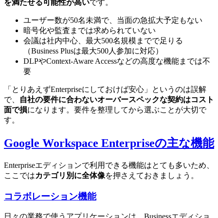
を満たせる可能性が高い
です。
ユーザー数が50名未満で、当面の急拡大予定もない
暗号化や監査までは求められていない
会議は社内中心、最大500名規模までで足りる
（Business Plusは最大500人参加に対応）
DLPやContext-Aware Accessなどの高度な機能までは不
要
「とりあえずEnterpriseにしておけば安心」というのは誤解
で、
自社の要件に合わないオーバースペックな契約はコスト
面で損
になります。要件を整理してから選ぶことが大切で
す。
Google Workspace Enterpriseの主な機能
Enterpriseエディションで利用できる機能はとても多いため、
ここでは
カテゴリ別に全体像
を押さえておきましょう。
コラボレーション機能
日々の業務で使うアプリケーションは、Businessエディショ