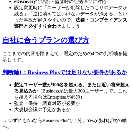
eDiscovery
で訴訟・監査時の証拠保全に対応
設定変更時に「ユーザーが削除したつもりのデータが
残る」「逆に消えてはいけないデータが消える」とい
った事故が起きやすいので、
法務・コンプライアンス
部門と必ずすり合わせ
ましょう
自社に合うプランの選び方
ここまでの内容を踏まえて、選定のための4つの判断軸を提
示します。
判断軸1：Business Plusでは足りない要件があるか
想定ユーザー数が300名を超える、または近い将来超え
る見込みか
（Business系は最大300ユーザーまで。これ
を超える場合はEnterpriseが必須）
監査・保持・調査対応が必要か
大規模会議の予定があるか
→ いずれもNoならBusiness Plusで十分。Yesがあれば次の軸
へ。