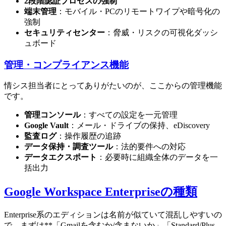
2段階認証プロセスの強制
端末管理
：モバイル・PCのリモートワイプや暗号化の
強制
セキュリティセンター
：脅威・リスクの可視化ダッシ
ュボード
管理・コンプライアンス機能
情シス担当者にとってありがたいのが、ここからの管理機能
です。
管理コンソール
：すべての設定を一元管理
Google Vault
：メール・ドライブの保持、eDiscovery
監査ログ
：操作履歴の追跡
データ保持・調査ツール
：法的要件への対応
データエクスポート
：必要時に組織全体のデータを一
括出力
Google Workspace Enterpriseの種類
Enterprise系のエディションは名前が似ていて混乱しやすいの
で、まずは**「Gmailを含むか/含まないか」「Standard/Plus