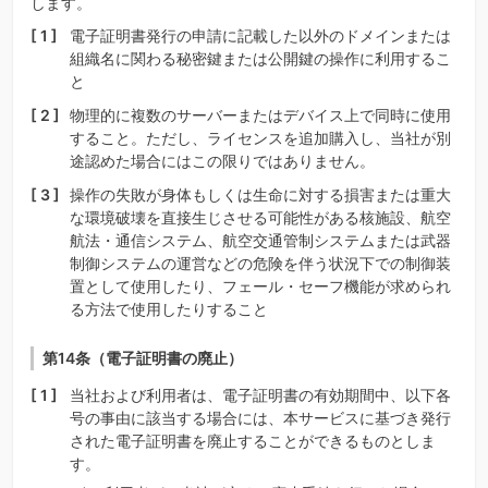
します。
電子証明書発行の申請に記載した以外のドメインまたは
組織名に関わる秘密鍵または公開鍵の操作に利用するこ
と
物理的に複数のサーバーまたはデバイス上で同時に使用
すること。ただし、ライセンスを追加購入し、当社が別
途認めた場合にはこの限りではありません。
操作の失敗が身体もしくは生命に対する損害または重大
な環境破壊を直接生じさせる可能性がある核施設、航空
航法・通信システム、航空交通管制システムまたは武器
制御システムの運営などの危険を伴う状況下での制御装
置として使用したり、フェール・セーフ機能が求められ
る方法で使用したりすること
第14条（電子証明書の廃止）
当社および利用者は、電子証明書の有効期間中、以下各
号の事由に該当する場合には、本サービスに基づき発行
された電子証明書を廃止することができるものとしま
す。