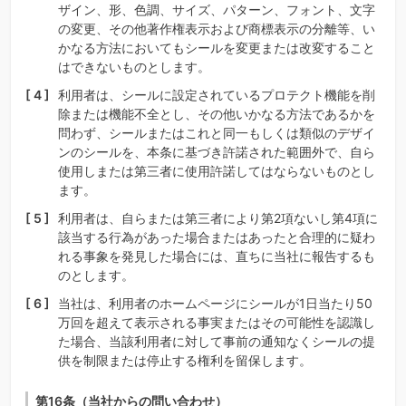
ザイン、形、色調、サイズ、パターン、フォント、文字
の変更、その他著作権表示および商標表示の分離等、い
かなる方法においてもシールを変更または改変すること
はできないものとします。
利用者は、シールに設定されているプロテクト機能を削
除または機能不全とし、その他いかなる方法であるかを
問わず、シールまたはこれと同一もしくは類似のデザイ
ンのシールを、本条に基づき許諾された範囲外で、自ら
使用しまたは第三者に使用許諾してはならないものとし
ます。
利用者は、自らまたは第三者により第2項ないし第4項に
該当する行為があった場合またはあったと合理的に疑わ
れる事象を発見した場合には、直ちに当社に報告するも
のとします。
当社は、利用者のホームページにシールが1日当たり50
万回を超えて表示される事実またはその可能性を認識し
た場合、当該利用者に対して事前の通知なくシールの提
供を制限または停止する権利を留保します。
第16条（当社からの問い合わせ）