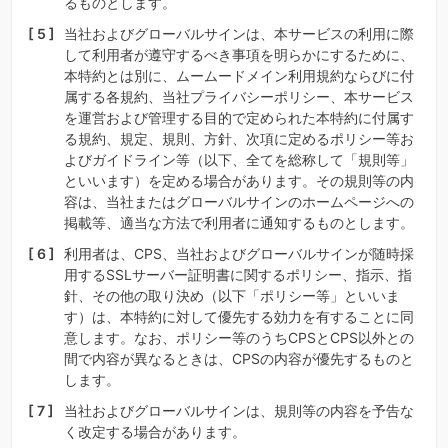
るものとします。
当社およびグローバルサインは、本サービスの利用に際
して利用者が遵守するべき事項を明らかにするために、
本特約とは別に、ムームードメイン利用規約ならびに付
属する各規約、当社プライバシーポリシー、本サービス
を運営および管理する目的で定められた本特約に付属す
る規約、規定、規則、方針、次項に定めるポリシー等お
よびガイドライン等（以下、全てを総称して「規則等」
といいます）を定める場合があります。その規則等の内
容は、当社またはグローバルサインのホームページへの
掲載等、適当な方法で利用者に通知するものとします。
利用者は、CPS、当社およびグローバルサインが随時採
用するSSLサーバー証明書に関するポリシー、指示、指
針、その他の取り決め（以下「ポリシー等」といいま
す）は、本特約に対して優先する効力を有することに同
意します。なお、ポリシー等のうちCPSとCPS以外との
間で内容が異なるときは、CPSの内容が優先するものと
します。
当社およびグローバルサインは、規則等の内容を予告な
く改定する場合があります。