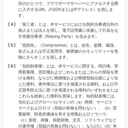
目のひとつで、ブラウザーでサーバーにアクセスする際
に入力するURL（FQDNまたはIPアドレス）を指しま
す。
「第三者」とは、本サービスにおける契約当事者以外の
個人または法人を指し、電子証明書に依拠して行為をな
す依拠当事者（Relying Party）を含みます。
「危殆化」（Compromise）とは、紛失、盗難、漏洩、
改ざんまたは不正使用等、秘密鍵のセキュリティーを危
険にさらすことを指します。
「知的財産権」とは、本サービスに関する、特許権、実
用新案権、意匠権およびこれらまたはこれらの登録を受
ける権利、ならびに商標権および商標登録出願により生
じた権利、著作権法に基づき保護される権利、および不
正競争防止法に基づき保護される権利のいずれかまたは
これらを総称した権利を意味します。知的財産権には、
当社およびグローバルサインの（a）商標、サービス・
マークおよびロゴ（登録の有無を問わない）、（b）営
業秘密、財産的価値を有する情報およびノウハウ、
（c）形状、画像、視聴覚物、文言、ソフトウェアなど
の著作権（登録の有無を問わない）、ならびに（d）本