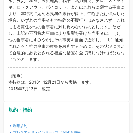
水、火災、暴風、天変地異、戦争、武力衝突、テロ、ストライ
キ、ロックアウト、ボイコット、またはこれらに類する事由に
より、本特約に定める義務の履行が停止、中断または遅延した
場合、いずれの当事者も本特約の不履行とはみなされず、これ
による責任を他の当事者に対し負わないものとします。ただ
し、上記の不可抗力事由により影響を受けた当事者は、（a）
他の当事者にすみやかにその事実を書面で通知し、（b）通知
された不可抗力事由の影響を緩和するために、その状況におい
て合理的に必要とされる相当な措置を全て講じなければならな
いものとします。
（附則）
本特約は、2016年12月21日から実施します。
2018年7月13日 改定
規約・特約
利用規約
プレミアムドメインサービスに関する特約