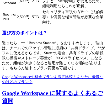
1,600円
2TB
ブ」と「Meet録画」が使えるため、
Standard
組織利用ならこれが正解。
セキュリティ重視の方Vault（法的保
Business
2,500円
5TB
存）や高度な端末管理が必要な企業
Plus
向け。
選び方のポイントは？
迷ったら、**「Business Standard」をおすすめします。 理由
は、チームでのファイル管理に必須の「共有ドライブ」**が
フルに使えるからです。Starterの場合、共有ドライブの最低
限な機能やストレージ容量が「30GB/1ライセンス」になる
ため、組織が大きくなると運用が難しくなる傾向がありま
す。もちろん途中でプラン変更も可能です。
Google Workspaceの料金プランを徹底比較！あなたに最適な
のはどのプラン？
Google Workspace に関するよくあるご
質問