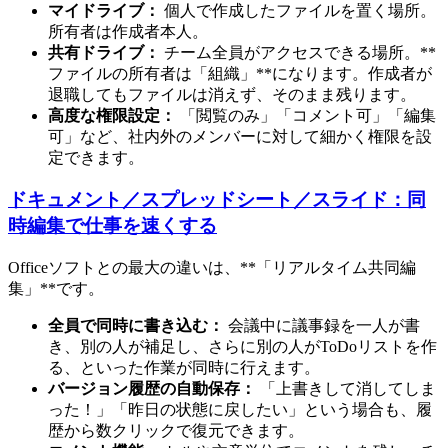
マイドライブ：
個人で作成したファイルを置く場所。
所有者は作成者本人。
共有ドライブ：
チーム全員がアクセスできる場所。**
ファイルの所有者は「組織」**になります。作成者が
退職してもファイルは消えず、そのまま残ります。
高度な権限設定：
「閲覧のみ」「コメント可」「編集
可」など、社内外のメンバーに対して細かく権限を設
定できます。
ドキュメント／スプレッドシート／スライド：同
時編集で仕事を速くする
Officeソフトとの最大の違いは、**「リアルタイム共同編
集」**です。
全員で同時に書き込む：
会議中に議事録を一人が書
き、別の人が補足し、さらに別の人がToDoリストを作
る、といった作業が同時に行えます。
バージョン履歴の自動保存：
「上書きして消してしま
った！」「昨日の状態に戻したい」という場合も、履
歴から数クリックで復元できます。