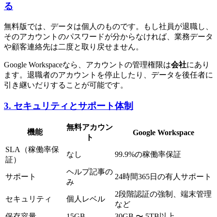
る
無料版では、データは個人のものです。もし社員が退職し、
そのアカウントのパスワードが分からなければ、業務データ
や顧客連絡先は二度と取り戻せません。
Google Workspaceなら、アカウントの管理権限は
会社
にあり
ます。退職者のアカウントを停止したり、データを後任者に
引き継いだりすることが可能です。
3. セキュリティとサポート体制
無料アカウン
機能
Google Workspace
ト
SLA（稼働率保
なし
99.9%の稼働率保証
証）
ヘルプ記事の
サポート
24時間365日の有人サポート
み
2段階認証の強制、端末管理
セキュリティ
個人レベル
など
保存容量
15GB
30GB 〜 5TB以上