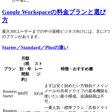
が不要に。
Google Workspaceの料金プランと選び
方
最大300ユーザーまでの中小規模ビジネス向けには、主に3つ
のプランがあります。
Starter／Standard／Plusの違い
月額
（税
スト
プラン
別・年
レー
特徴・おすすめ層
間契
ジ
約）
まずは安く始めたい方独自ドメイン
メールや共有ドライブの基本機能を
Business
800円
30GB
Starter
使いたい最小構成。会議録画は不
可。
一番人気・標準プラン「共有ドライ
Business