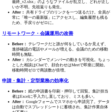
最終_v2.xlsx」のようなファイルが乱立し、どれが正し
いか不明。先祖返りも発生。
After：
共有ドライブのリンクを一つ送るだけ。全員が
常に「唯一の最新版」にアクセスし、編集履歴も残る
ため、手戻りがゼロに。
リモートワーク・会議運用の改善
Before：
テレワークだと誰が何をしているか見えず、
進捗確認の電話やメールが増える。会議のための移動
時間も無駄。
After：
カレンダーでメンバーの動きを可視化。ちょっ
とした相談はChatで、顔合わせはMeetで即座に開始。
移動時間ゼロで商談数が倍増。
申請・集計・定型業務の効率化
Before：
紙の申請書を印刷・押印して回覧。集計担当
者はExcelに手入力し直しており、ミスも多い。
After：
Googleフォームでスマホから申請完了。データ
は自動でスプレッドシートに蓄積され、集計作業自体